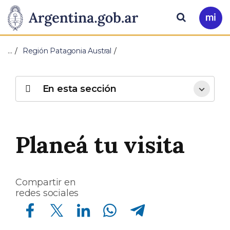
Pasar al contenido principal
Presidencia
Buscar
Ir
a
de
Mi
…
Región Patagonia Austral
Arg
la
Nación
En esta sección
Planeá tu visita
Compartir en
redes sociales
Compartir en Facebook
Compartir en Twitter
Compartir en Linkedin
Compartir en Whatsapp
Compartir en Telegram