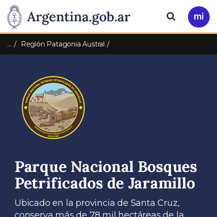
Pasar al contenido principal
Presidencia
Buscar
Ir
a
de
Mi
…
Región Patagonia Austral
Arg
la
Nación
Parque Nacional Bosques
Petrificados de Jaramillo
Ubicado en la provincia de Santa Cruz,
conserva más de 78 mil hectáreas de la