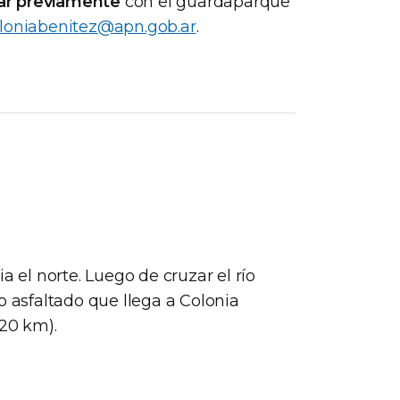
nar previamente
con el guardaparque
loniabenitez@apn.gob.ar
.
a el norte. Luego de cruzar el río
o asfaltado que llega a Colonia
(20 km).