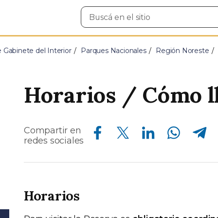
Buscar
en
el
sitio
e Gabinete del Interior
Parques Nacionales
Región Noreste
Horarios / Cómo l
Compartir en Facebook
Compartir en Twitter
Compartir en Linkedin
Compartir en Whatsapp
Compartir en Telegram
Compartir en
redes sociales
Horarios