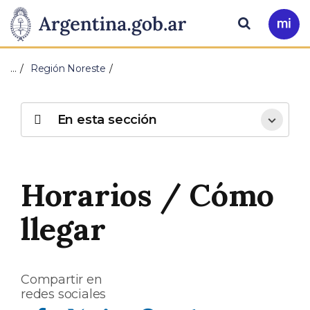
Pasar al contenido principal
Presidencia
Buscar
Ir
a
de
Mi
…
Región Noreste
Arg
la
Nación
En esta sección
Horarios / Cómo
llegar
Compartir en
redes sociales
Compartir en Facebook
Compartir en Twitter
Compartir en Linkedin
Compartir en Whatsapp
Compartir en Telegram