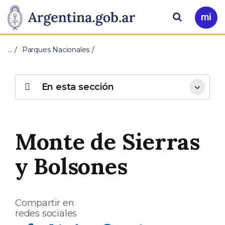
Pasar al contenido principal
Presidencia
Buscar
Ir
a
de
Mi
…
Parques Nacionales
Arg
la
Nación
En esta sección
Monte de Sierras
y Bolsones
Compartir en
redes sociales
Compartir en Facebook
Compartir en Twitter
Compartir en Linkedin
Compartir en Whatsapp
Compartir en Telegram