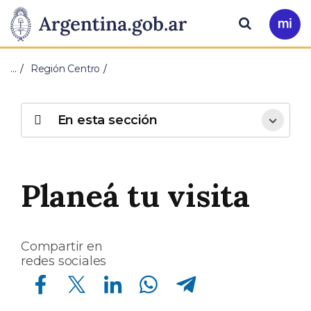
Pasar al contenido principal
Presidencia
Buscar
Ir
a
de
Mi
…
Región Centro
Arg
la
Nación
En esta sección
Planeá tu visita
Compartir en
redes sociales
Compartir en Facebook
Compartir en Twitter
Compartir en Linkedin
Compartir en Whatsapp
Compartir en Telegram