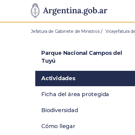
Pasar al contenido principal
Presidencia
de
Jefatura de Gabinete de Ministros
Vicejefatura d
la
Nación
Parque Nacional Campos del
Tuyú
Actividades
Ficha del área protegida
Biodiversidad
Cómo llegar