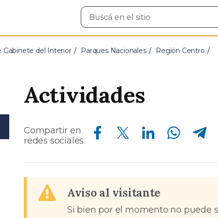
Buscar
en
el
sitio
e Gabinete del Interior
Parques Nacionales
Región Centro
Actividades
Compartir en Facebook
Compartir en Twitter
Compartir en Linkedin
Compartir en Whatsapp
Compartir en Telegram
Compartir en
redes sociales
Aviso al visitante
Si bien por el momento no puede se