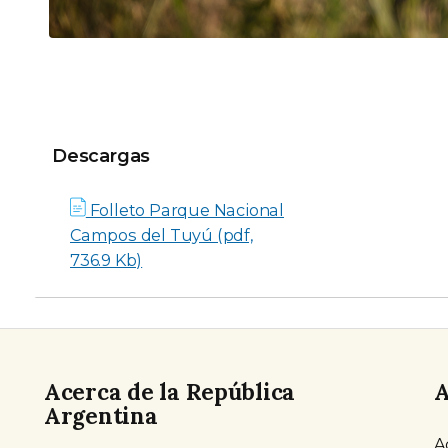
Descargas
Descargas
Folleto Parque Nacional
Campos del Tuyú (pdf,
736.9 Kb)
Acerca de la República
A
Argentina
A