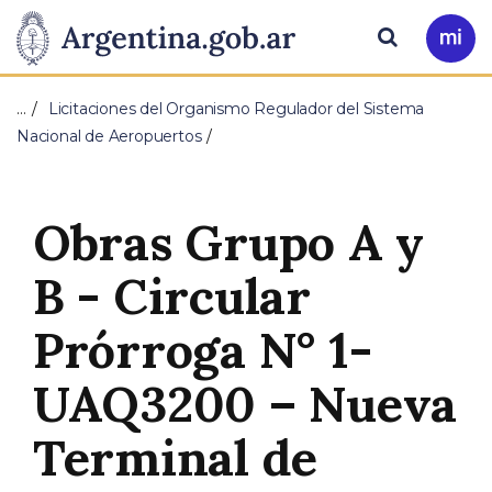
Pasar al contenido principal
Presidencia
Buscar
Ir
a
de
Mi
…
Licitaciones del Organismo Regulador del Sistema
Arg
la
Nacional de Aeropuertos
Nación
Obras Grupo A y
B - Circular
Prórroga N° 1-
UAQ3200 – Nueva
Terminal de