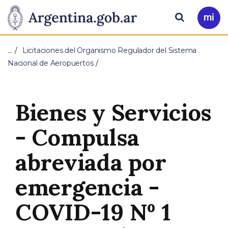
Pasar al contenido principal
Presidencia
Buscar
Ir
a
de
Mi
…
Licitaciones del Organismo Regulador del Sistema
Arg
la
Nacional de Aeropuertos
Nación
Bienes y Servicios
- Compulsa
abreviada por
emergencia -
COVID-19 Nº 1