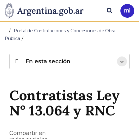
Pasar al contenido principal
Presidencia
Buscar
Ir
a
de
Mi
…
Portal de Contrataciones y Concesiones de Obra
Arg
la
Pública
Nación
En esta sección
Contratistas Ley
N° 13.064 y RNC
Compartir en