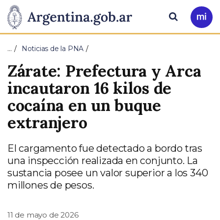
Pasar al contenido principal
Presidencia
Buscar
Ir
a
de
Mi
…
Noticias de la PNA
Arg
la
Zárate: Prefectura y Arca
Nación
incautaron 16 kilos de
cocaína en un buque
extranjero
El cargamento fue detectado a bordo tras
una inspección realizada en conjunto. La
sustancia posee un valor superior a los 340
millones de pesos.
11 de mayo de 2026