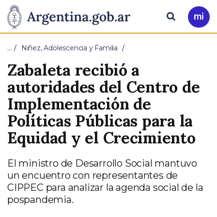
Pasar al contenido principal
Presidencia
Buscar
Ir
a
de
Mi
…
Niñez, Adolescencia y Familia
Arg
la
Zabaleta recibió a
Nación
autoridades del Centro de
Implementación de
Políticas Públicas para la
Equidad y el Crecimiento
El ministro de Desarrollo Social mantuvo
un encuentro con representantes de
CIPPEC para analizar la agenda social de la
pospandemia.