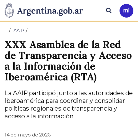
Pasar al contenido principal
Presidencia
Buscar
Ir
a
de
Mi
…
AAIP
Arg
la
XXX Asamblea de la Red
Nación
de Transparencia y Acceso
a la Información de
Iberoamérica (RTA)
La AAIP participó junto a las autoridades de
Iberoamérica para coordinar y consolidar
políticas regionales de transparencia y
acceso a la información.
14 de mayo de 2026