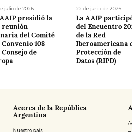
e julio de 2026
22 de junio de 2026
AAIP presidió la
La AAIP particip
° reunión
del Encuentro 20
enaria del Comité
de la Red
l Convenio 108
Iberoamericana 
l Consejo de
Protección de
ropa
Datos (RIPD)
Acerca de la República
A
Argentina
A
Nuestro país