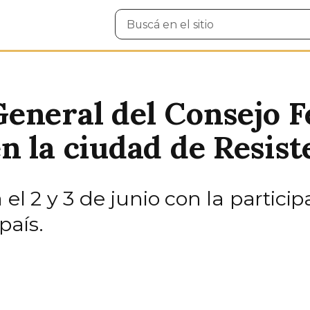
Buscar
en
el
sitio
eneral del Consejo Fe
n la ciudad de Resist
 el 2 y 3 de junio con la partic
país.