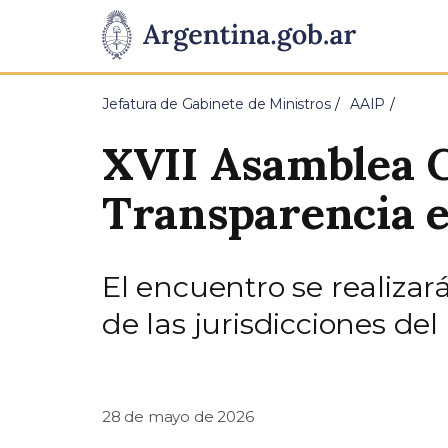
Pasar al contenido principal
Presidencia
de
Jefatura de Gabinete de Ministros
AAIP
la
XVII Asamblea G
Nación
Transparencia e
El encuentro se realizará
de las jurisdicciones del 
28 de mayo de 2026