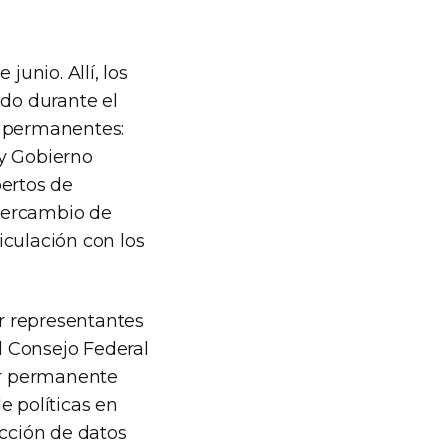
 junio. Allí, los
ado durante el
s permanentes:
 y Gobierno
pertos de
ntercambio de
ticulación con los
or representantes
el Consejo Federal
ter permanente
e políticas en
ección de datos