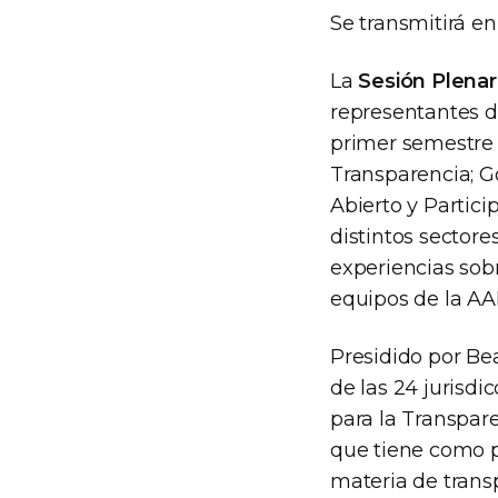
Se transmitirá en 
La
Sesión Plenar
representantes de
primer semestre 
Transparencia; G
Abierto y Partic
distintos sectore
experiencias sobr
equipos de la AAI
Presidido por Bea
de las 24 jurisdi
para la Transpar
que tiene como pr
materia de transp