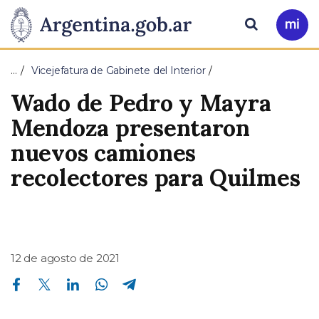
Pasar al contenido principal
Presidencia
Buscar
Ir
a
de
Mi
…
Vicejefatura de Gabinete del Interior
Arg
la
Wado de Pedro y Mayra
Nación
Mendoza presentaron
nuevos camiones
recolectores para Quilmes
12 de agosto de 2021
Compartir en Facebook
Compartir en Twitter
Compartir en Linkedin
Compartir en Whatsapp
Compartir en Telegram