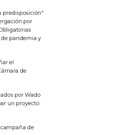
a predisposición"
tergación por
Obligatorias
to de pandemia y
ñar el
 Cámara de
ezados por Wado
uar un proyecto
la campaña de