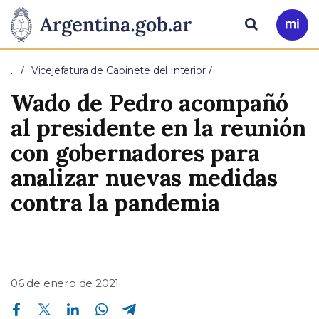
Pasar al contenido principal
Presidencia
Buscar
Ir
a
de
Mi
…
Vicejefatura de Gabinete del Interior
Arg
la
Wado de Pedro acompañó
Nación
al presidente en la reunión
con gobernadores para
analizar nuevas medidas
contra la pandemia
06 de enero de 2021
Compartir en Facebook
Compartir en Twitter
Compartir en Linkedin
Compartir en Whatsapp
Compartir en Telegram