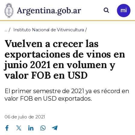
Pasar al contenido principal
Presidencia
Buscar
Ir
a
de
Mi
…
Instituto Nacional de Vitivinicultura
Arg
la
Vuelven a crecer las
Nación
exportaciones de vinos en
junio 2021 en volumen y
valor FOB en USD
El primer semestre de 2021 ya es récord en
valor FOB en USD exportados.
06 de julio de 2021
Compartir en Facebook
Compartir en Twitter
Compartir en Linkedin
Compartir en Whatsapp
Compartir en Telegram