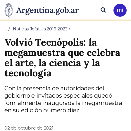
Pasar al contenido principal
Presidencia
Buscar
Ir
a
de
Mi
…
Noticias Jefatura 2019-2023
Arg
la
Volvió Tecnópolis: la
Nación
megamuestra que celebra
el arte, la ciencia y la
tecnología
Con la presencia de autoridades del
gobierno e invitados especiales quedó
formalmente inaugurada la megamuestra
en su edición número diez.
02 de octubre de 2021