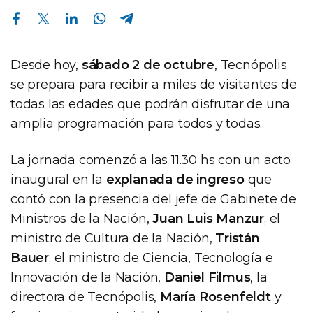
Compartir en Facebook
Compartir en Twitter
Compartir en Linkedin
Compartir en Whatsapp
Compartir en Telegram
Desde hoy,
sábado
2 de octubre
, Tecnópolis
se prepara para recibir a miles de visitantes de
todas las edades que podrán disfrutar de una
amplia programación para todos y todas.
La jornada comenzó a las 11.30 hs con un acto
inaugural en la
explanada de ingreso
que
contó con la presencia del jefe de Gabinete de
Ministros de la Nación,
Juan Luis Manzur
; el
ministro de Cultura de la Nación,
Tristán
Bauer
; el ministro de Ciencia, Tecnología e
Innovación de la Nación,
Daniel Filmus
, la
directora de Tecnópolis,
María Rosenfeldt
y