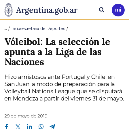
Pasar al contenido principal
Presidencia
Buscar
Ir
a
de
Mi
…
Subsecretaría de Deportes
Arg
la
Vóleibol: La selección le
Nación
apunta a la Liga de las
Naciones
Hizo amistosos ante Portugal y Chile, en
San Juan, a modo de preparación para la
Volleyball Nations League que se disputará
en Mendoza a partir del viernes 31 de mayo.
29 de mayo de 2019
Compartir en Facebook
Compartir en Twitter
Compartir en Linkedin
Compartir en Whatsapp
Compartir en Telegram