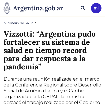
Pasar al contenido principal
Presidencia
Buscar
Ir
a
de
Mi
Ministerio de Salud
Arg
la
Vizzotti: “Argentina pudo
Nación
fortalecer su sistema de
salud en tiempo record
para dar respuesta a la
pandemia”
Durante una reunión realizada en el marco
de la Conferencia Regional sobre Desarrollo
Social de América Latina y el Caribe
organizada por la CEPAL, la ministra
destacó el trabajo realizado por el Gobierno