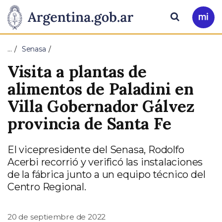
Pasar al contenido principal
Presidencia
Buscar
Ir
a
de
Mi
…
Senasa
Arg
la
Visita a plantas de
Nación
alimentos de Paladini en
Villa Gobernador Gálvez
provincia de Santa Fe
El vicepresidente del Senasa, Rodolfo
Acerbi recorrió y verificó las instalaciones
de la fábrica junto a un equipo técnico del
Centro Regional.
20 de septiembre de 2022