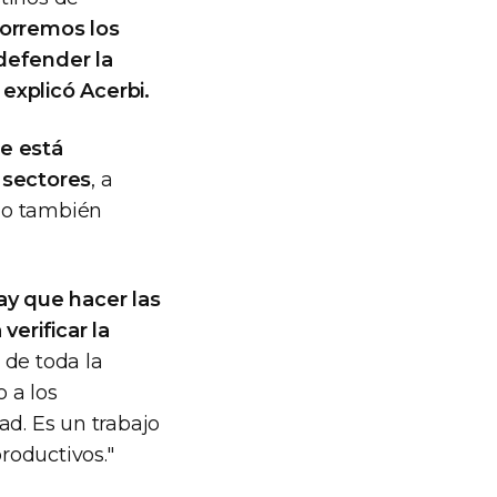
corremos los
 defender la
explicó Acerbi.
re está
 sectores
, a
ndo también
ay que hacer las
erificar la
 de toda la
o a los
ad. Es un trabajo
oductivos."