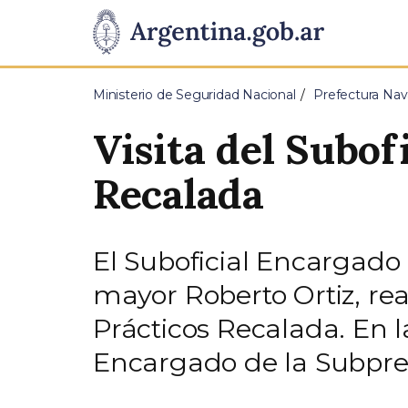
Pasar al contenido principal
Presidencia
de
Ministerio de Seguridad Nacional
Prefectura Nav
la
Visita del Subof
Nación
Recalada
El Suboficial Encargado
mayor Roberto Ortiz, real
Prácticos Recalada. En 
Encargado de la Subpre