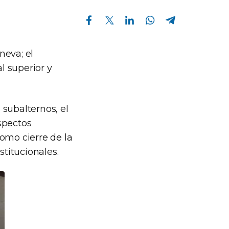
Compartir en Facebook
Compartir en Twitter
Compartir en Linkedin
Compartir en Whatsapp
Compartir en Telegram
neva; el
l superior y
subalternos, el
spectos
como cierre de la
stitucionales.