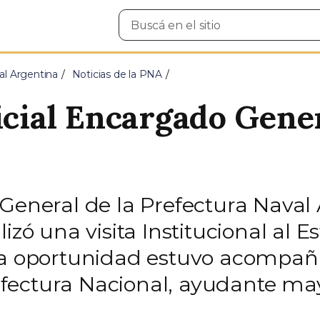
Buscar
en
el
sitio
al Argentina
Noticias de la PNA
icial Encargado Gene
 General de la Prefectura Naval
izó una visita Institucional al E
la oportunidad estuvo acompaña
fectura Nacional, ayudante may