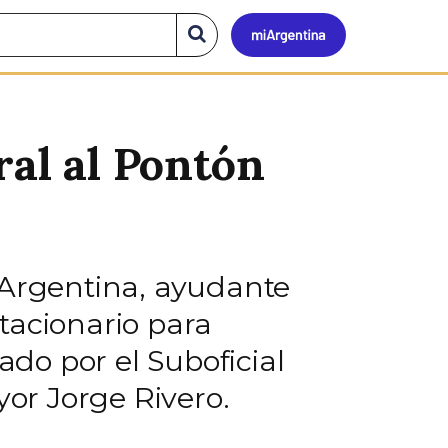
Mi
Buscar
en
el
Argen
sitio
ral al Pontón
 Argentina, ayudante
stacionario para
do por el Suboficial
or Jorge Rivero.