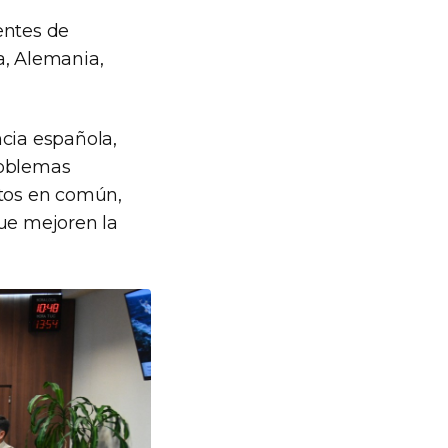
entes de
ia, Alemania,
ncia española,
roblemas
ctos en común,
que mejoren la