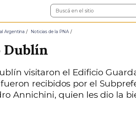
Buscar
en
el
sitio
al Argentina
Noticias de la PNA
o Dublín
blín visitaron el Edificio Guard
fueron recibidos por el Subpref
ro Annichini, quien les dio la b