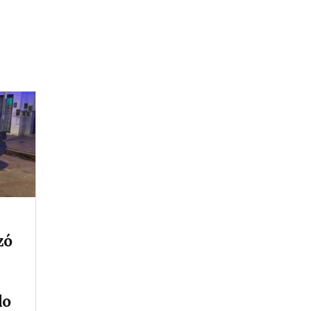
zó
do