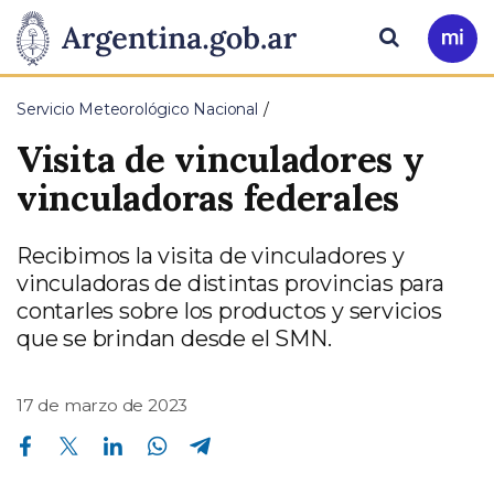
Pasar al contenido principal
Presidencia
Buscar
Ir
a
de
Mi
Servicio Meteorológico Nacional
Arg
la
Visita de vinculadores y
Nación
vinculadoras federales
Recibimos la visita de vinculadores y
vinculadoras de distintas provincias para
contarles sobre los productos y servicios
que se brindan desde el SMN.
17 de marzo de 2023
Compartir en Facebook
Compartir en Twitter
Compartir en Linkedin
Compartir en Whatsapp
Compartir en Telegram