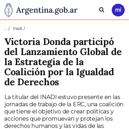
Pasar al contenido principal
Presidencia
Buscar
Ir
a
de
Mi
…
Inadi
Arg
la
Victoria Donda participó
Nación
del Lanzamiento Global de
la Estrategia de la
Coalición por la Igualdad
de Derechos
La titular del INADI estuvo presente en las
jornadas de trabajo de la ERC, una coalición
que tiene el objetivo de crear políticas y
acciones que promuevan y protejan los
derechos humanos y las vidas de las