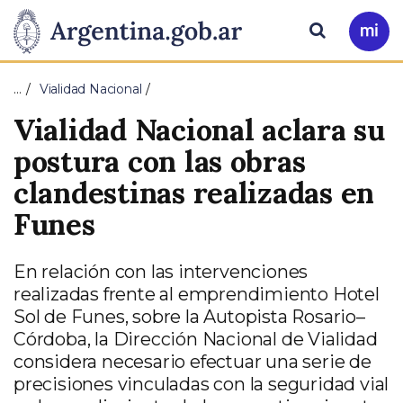
Pasar al contenido principal
Presidencia
Buscar
Ir
a
de
Mi
…
Vialidad Nacional
Arg
la
Vialidad Nacional aclara su
Nación
postura con las obras
clandestinas realizadas en
Funes
En relación con las intervenciones
realizadas frente al emprendimiento Hotel
Sol de Funes, sobre la Autopista Rosario–
Córdoba, la Dirección Nacional de Vialidad
considera necesario efectuar una serie de
precisiones vinculadas con la seguridad vial