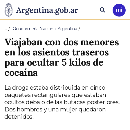
Pasar al contenido principal
Presidencia
Buscar
Ir
a
de
Mi
…
Gendarmería Nacional Argentina
Arg
la
Viajaban con dos menores
Nación
en los asientos traseros
para ocultar 5 kilos de
cocaína
La droga estaba distribuida en cinco
paquetes rectangulares que estaban
ocultos debajo de las butacas posteriores.
Dos hombres y una mujer quedaron
detenidos.