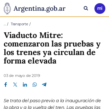
Pasar al contenido principal
Presidencia
Buscar
Ir
a
de
Mi
…
Transporte
Arg
la
Viaducto Mitre:
Nación
comenzaron las pruebas y
los trenes ya circulan de
forma elevada
03 de mayo de 2019
Compartir en Facebook
Compartir en Twitter
Compartir en Linkedin
Compartir en Whatsapp
Compartir en Telegram
Se trata del paso previo a la inauguración de
la obra y a la vuelta del tren. Las pruebas las