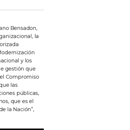
iano Bensadon,
anizacional, la
norizada
Modernización
acional y los
de gestión que
 del Compromiso
que las
iones públicas,
nos, que es el
de la Nación”,