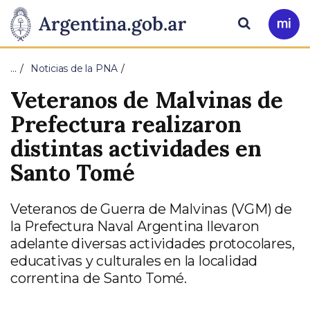
Pasar al contenido principal
Presidencia
Buscar
Ir
a
de
Mi
…
Noticias de la PNA
Arg
la
Veteranos de Malvinas de
Nación
Prefectura realizaron
distintas actividades en
Santo Tomé
Veteranos de Guerra de Malvinas (VGM) de
la Prefectura Naval Argentina llevaron
adelante diversas actividades protocolares,
educativas y culturales en la localidad
correntina de Santo Tomé.