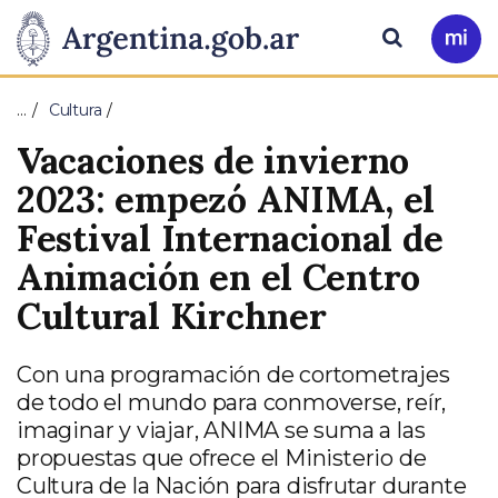
Pasar al contenido principal
Presidencia
Buscar
Ir
a
de
Mi
…
Cultura
Arg
la
Vacaciones de invierno
Nación
2023: empezó ANIMA, el
Festival Internacional de
Animación en el Centro
Cultural Kirchner
Con una programación de cortometrajes
de todo el mundo para conmoverse, reír,
imaginar y viajar, ANIMA se suma a las
propuestas que ofrece el Ministerio de
Cultura de la Nación para disfrutar durante