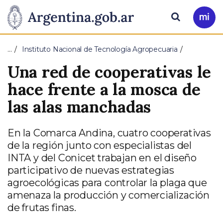
Pasar al contenido principal
Presidencia
Buscar
Ir
a
de
Mi
…
Instituto Nacional de Tecnología Agropecuaria
Arg
la
Una red de cooperativas le
Nación
hace frente a la mosca de
las alas manchadas
En la Comarca Andina, cuatro cooperativas
de la región junto con especialistas del
INTA y del Conicet trabajan en el diseño
participativo de nuevas estrategias
agroecológicas para controlar la plaga que
amenaza la producción y comercialización
de frutas finas.