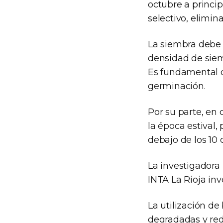
octubre a princi
selectivo, elimin
La siembra debe s
densidad de siem
Es fundamental q
germinación.
Por su parte, en
la época estival,
debajo de los 10 
La investigadora
INTA La Rioja invo
La utilización de
degradadas y redu