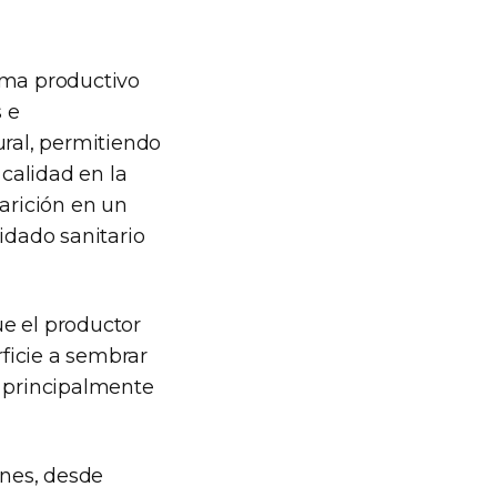
tema productivo
 e
ural, permitiendo
 calidad en la
parición en un
idado sanitario
e el productor
rficie a sembrar
, principalmente
ones, desde