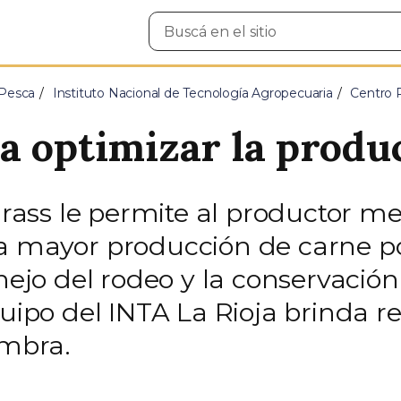
Buscar
en
el
sitio
 Pesca
Instituto Nacional de Tecnología Agropecuaria
Centro 
a optimizar la produ
grass le permite al productor mej
na mayor producción de carne p
anejo del rodeo y la conservación
equipo del INTA La Rioja brinda
embra.