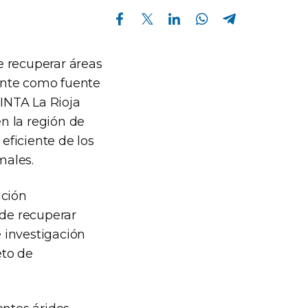
Compartir en Facebook
Compartir en Twitter
Compartir en Linkedin
Compartir en Whatsapp
Compartir en Telegram
e recuperar áreas
ente como fuente
 INTA La Rioja
n la región de
eficiente de los
males.
ación
 de recuperar
e investigación
eto de