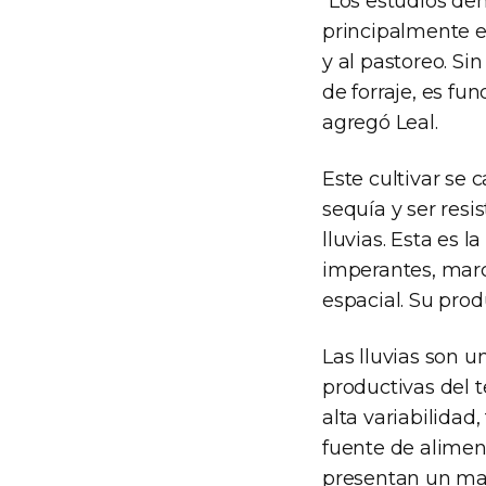
“Los estudios dem
principalmente el
y al pastoreo. Si
de forraje, es f
agregó Leal.
Este cultivar se 
sequía y ser resi
lluvias. Esta es 
imperantes, marc
espacial. Su pro
Las lluvias son u
productivas del te
alta variabilidad
fuente de alimen
presentan un mar