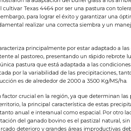
ostraron la adaptación del buffel grass a los ambie
 cultivar Texas 4464 por ser una pastura con tolera
n embargo, para lograr el éxito y garantizar una óp
undamental realizar una correcta siembra y un mane
caracteriza principalmente por estar adaptado a la
stente al pastoreo, presentando un rápido rebrote l
la única pastura que está adaptada a las condicion
ada por la variabilidad de las precipitaciones, ta
ducción es de alrededor de 2000 a 3500 Kg/MS/ha.
n factor crucial en la región, ya que determinan las
rritorio, la principal característica de estas precipi
, tanto anual e interanual como espacial. Por otro lad
tación del ganado bovino es el pastizal natural, si
cado deterioro y grandes áreas improductivas de