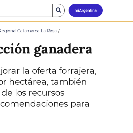
Mi
Buscar
en
el
Argen
sitio
Regional Catamarca-La Rioja
cción ganadera
orar la oferta forrajera,
or hectárea, también
 de los recursos
 recomendaciones para