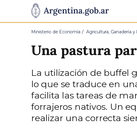
Pasar al contenido principal
Presidencia
de
Ministerio de Economía
Agricultura, Ganadería y
la
Una pastura par
Nación
La utilización de buffel 
lo que se traduce en u
facilita las tareas de m
forrajeros nativos. Un 
realizar una correcta si