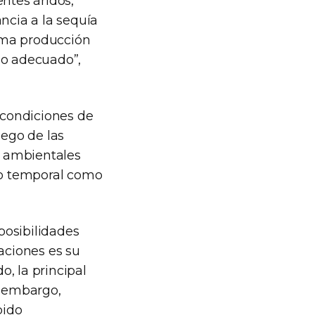
ntes áridos,
ncia a la sequía
tima producción
jo adecuado”,
s condiciones de
uego de las
es ambientales
nto temporal como
 posibilidades
taciones es su
o, la principal
n embargo,
bido