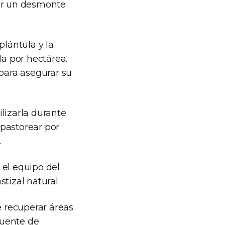
zar un desmonte
plántula y la
a por hectárea.
para asegurar su
lizarla durante
 pastorear por
.
 el equipo del
stizal natural:
e recuperar áreas
fuente de