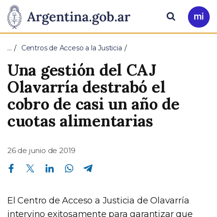
Pasar al contenido principal
Presidencia
Buscar
Ir
a
de
Mi
…
Centros de Acceso a la Justicia
Arg
la
Una gestión del CAJ
Nación
Olavarría destrabó el
cobro de casi un año de
cuotas alimentarias
26 de junio de 2019
Compartir en Facebook
Compartir en Twitter
Compartir en Linkedin
Compartir en Whatsapp
Compartir en Telegram
El Centro de Acceso a Justicia de Olavarría
intervino exitosamente para garantizar que