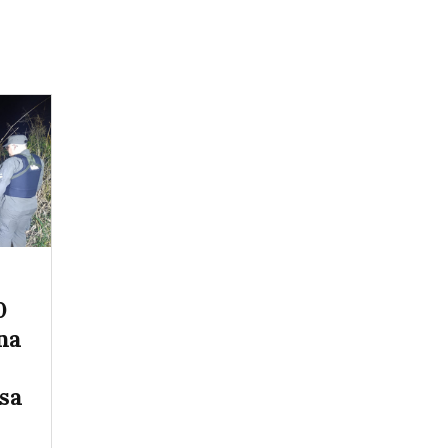
0
na
sa