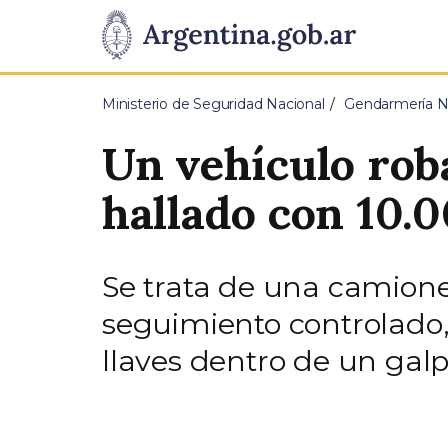
Pasar al contenido principal
Presidencia
de
Ministerio de Seguridad Nacional
Gendarmería Na
la
Un vehículo roba
Nación
hallado con 10.0
Se trata de una camione
seguimiento controlado,
llaves dentro de un gal