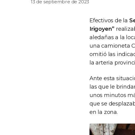
13 de septiembre de 2023
Efectivos de la
S
Irigoyen”
realiza
aledañas a la loc
una camioneta Ch
omitió las indic
la arteria provinci
Ante esta situaci
las que le brindar
unos minutos más
que se desplazab
en la zona.