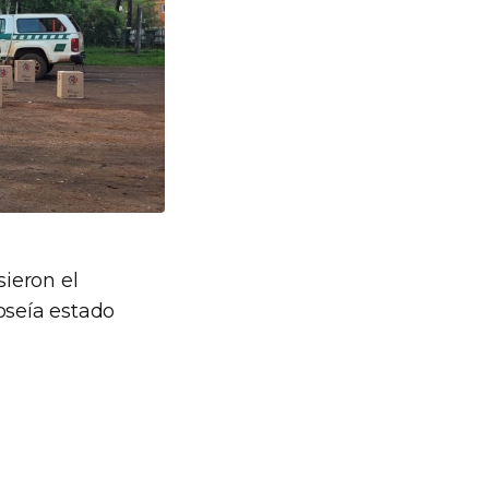
sieron el
oseía estado