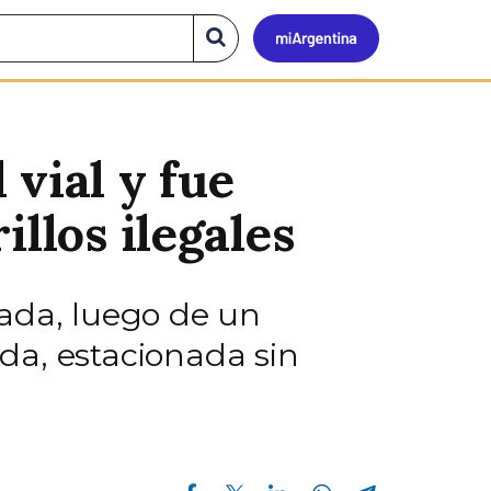
Mi
Buscar
en
el
Argen
sitio
vial y fue
llos ilegales
rada, luego de un
da, estacionada sin
Compartir en Facebook
Compartir en Twitter
Compartir en Linkedin
Compartir en Whatsapp
Compartir en Telegram