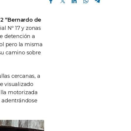
12 “Bernardo de
ial Nº 17 y zonas
de detención a
ol pero la misma
 su camino sobre
ullas cercanas, a
ue visualizado
ulla motorizada
ta adentrándose