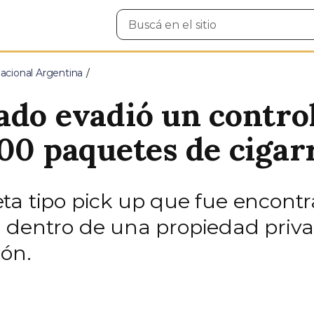
Buscar
en
el
sitio
cional Argentina
do evadió un control 
00 paquetes de cigarri
ta tipo pick up que fue encont
 dentro de una propiedad priva
pón.