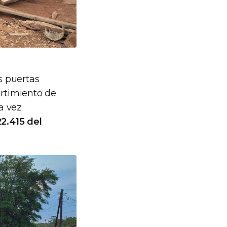
s puertas
artimiento de
na vez
22.415 del