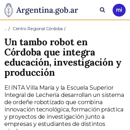
Pasar al contenido principal
Presidencia
Buscar
Ir
a
de
Mi
…
Centro Regional Córdoba
Arg
la
Un tambo robot en
Nación
Córdoba que integra
educación, investigación y
producción
El INTA Villa María y la Escuela Superior
Integral de Lechería desarrollan un sistema
de ordeñe robotizado que combina
innovación tecnológica, formación práctica
y proyectos de investigación junto a
empresas y estudiantes de distintos