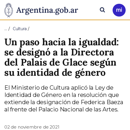
Pasar al contenido principal
Presidencia
Buscar
Ir
a
de
Mi
…
Cultura
Arg
la
Un paso hacia la igualdad:
Nación
se designó a la Directora
del Palais de Glace según
su identidad de género
El Ministerio de Cultura aplicó la Ley de
Identidad de Género en la resolución que
extiende la designación de Federica Baeza
al frente del Palacio Nacional de las Artes.
02 de noviembre de 2021