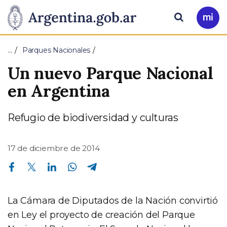
Pasar al contenido principal
Presidencia
Buscar
Ir
a
de
Mi
…
Parques Nacionales
Arg
la
Un nuevo Parque Nacional
Nación
en Argentina
Refugio de biodiversidad y culturas
17 de diciembre de 2014
Compartir en Facebook
Compartir en Twitter
Compartir en Linkedin
Compartir en Whatsapp
Compartir en Telegram
La Cámara de Diputados de la Nación convirtió
en Ley el proyecto de creación del Parque