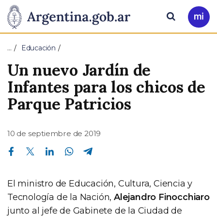
Pasar al contenido principal
Presidencia
Buscar
Ir
a
de
Mi
…
Educación
Arg
la
Un nuevo Jardín de
Nación
Infantes para los chicos de
Parque Patricios
10 de septiembre de 2019
Compartir en Facebook
Compartir en Twitter
Compartir en Linkedin
Compartir en Whatsapp
Compartir en Telegram
El ministro de Educación, Cultura, Ciencia y
Tecnología de la Nación,
Alejandro Finocchiaro
junto al jefe de Gabinete de la Ciudad de