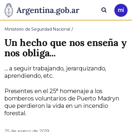
Pasar al contenido principal
Presidencia
Buscar
Ir
a
de
Mi
Ministerio de Seguridad Nacional
Arg
la
Un hecho que nos enseña y
Nación
nos obliga...
... a seguir trabajando, jerarquizando,
aprendiendo, etc.
Presentes en el 25° homenaje a los
bomberos voluntarios de Puerto Madryn
que perdieron la vida en un incendio
forestal.
25 de enero de 2019