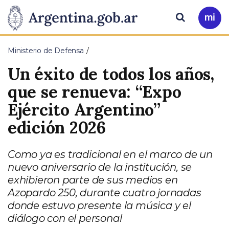
Pasar al contenido principal
Presidencia
Buscar
Ir
a
de
Mi
Ministerio de Defensa
Arg
la
Un éxito de todos los años,
Nación
que se renueva: “Expo
Ejército Argentino”
edición 2026
Como ya es tradicional en el marco de un
nuevo aniversario de la institución, se
exhibieron parte de sus medios en
Azopardo 250, durante cuatro jornadas
donde estuvo presente la música y el
diálogo con el personal