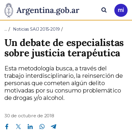
Pasar al contenido principal
Presidencia
Buscar
Ir
a
de
Mi
…
Noticias SAIJ 2015-2019
Arg
la
Un debate de especialistas
Nación
sobre justicia terapéutica
Esta metodología busca, a través del
trabajo interdisciplinario, la reinserción de
personas que cometen algún delito
motivadas por su consumo problemático
de drogas y/o alcohol.
30 de octubre de 2018
Compartir en Facebook
Compartir en Twitter
Compartir en Linkedin
Compartir en Whatsapp
Compartir en Telegram