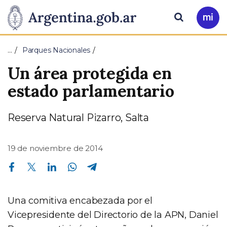
Pasar al contenido principal
Presidencia
Buscar
Ir
a
de
Mi
…
Parques Nacionales
Arg
la
Un área protegida en
Nación
estado parlamentario
Reserva Natural Pizarro, Salta
19 de noviembre de 2014
Compartir en Facebook
Compartir en Twitter
Compartir en Linkedin
Compartir en Whatsapp
Compartir en Telegram
Una comitiva encabezada por el
Vicepresidente del Directorio de la APN, Daniel