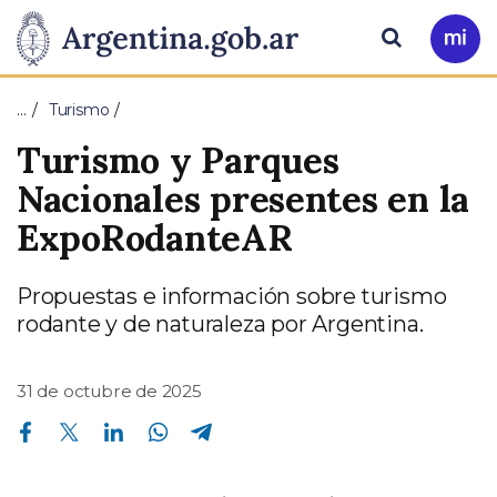
Pasar al contenido principal
Presidencia
Buscar
Ir
a
de
Mi
…
Turismo
Arg
la
Turismo y Parques
Nación
Nacionales presentes en la
ExpoRodanteAR
Propuestas e información sobre turismo
rodante y de naturaleza por Argentina.
31 de octubre de 2025
Compartir en Facebook
Compartir en Twitter
Compartir en Linkedin
Compartir en Whatsapp
Compartir en Telegram