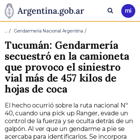
Pasar al contenido principal
Presidencia
Buscar
Ir
a
de
Mi
…
Gendarmería Nacional Argentina
Arg
la
Tucumán: Gendarmería
Nación
secuestró en la camioneta
que provoco el siniestro
vial más de 457 kilos de
hojas de coca
El hecho ocurrió sobre la ruta nacional Nº
40, cuando una pick up Ranger, evade un
control de la fuerza y se oculta detrás de un
galpón. Al ver que un gendarme a pie se
acercaba para identificarlos. Se incorpora