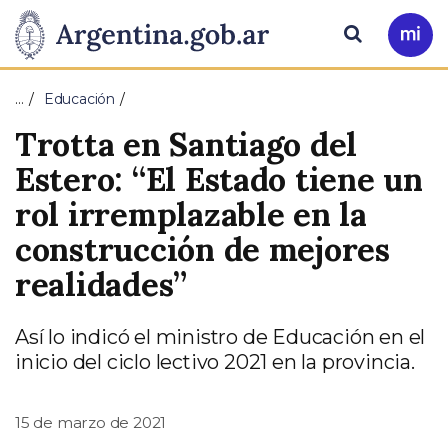
Pasar al contenido principal
Presidencia
Buscar
Ir
a
de
Mi
…
Educación
Arg
la
Trotta en Santiago del
Nación
Estero: “El Estado tiene un
rol irremplazable en la
construcción de mejores
realidades”
Así lo indicó el ministro de Educación en el
inicio del ciclo lectivo 2021 en la provincia.
15 de marzo de 2021