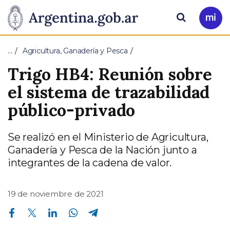
Pasar al contenido principal
Presidencia
Buscar
Ir
a
de
Mi
…
Agricultura, Ganadería y Pesca
Arg
la
Trigo HB4: Reunión sobre
Nación
el sistema de trazabilidad
público-privado
Se realizó en el Ministerio de Agricultura,
Ganadería y Pesca de la Nación junto a
integrantes de la cadena de valor.
19 de noviembre de 2021
Compartir en Facebook
Compartir en Twitter
Compartir en Linkedin
Compartir en Whatsapp
Compartir en Telegram