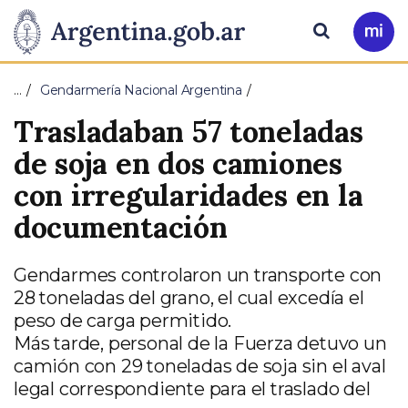
Pasar al contenido principal
Presidencia
Buscar
Ir
a
de
Mi
…
Gendarmería Nacional Argentina
Arg
la
Trasladaban 57 toneladas
Nación
de soja en dos camiones
con irregularidades en la
documentación
Gendarmes controlaron un transporte con
28 toneladas del grano, el cual excedía el
peso de carga permitido.
Más tarde, personal de la Fuerza detuvo un
camión con 29 toneladas de soja sin el aval
legal correspondiente para el traslado del