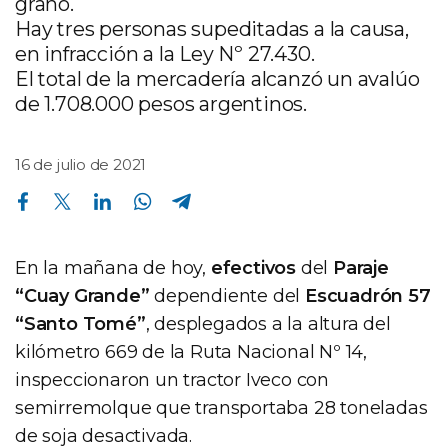
grano.
Hay tres personas supeditadas a la causa,
en infracción a la Ley Nº 27.430.
El total de la mercadería alcanzó un avalúo
de 1.708.000 pesos argentinos.
16 de julio de 2021
Compartir en Facebook
Compartir en Twitter
Compartir en Linkedin
Compartir en Whatsapp
Compartir en Telegram
En la mañana de hoy,
efectivos
del
Paraje
“Cuay Grande”
dependiente del
Escuadrón 57
“Santo Tomé”
, desplegados a la altura del
kilómetro 669 de la Ruta Nacional Nº 14,
inspeccionaron un tractor Iveco con
semirremolque que transportaba 28 toneladas
de soja desactivada.